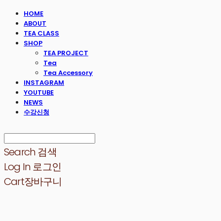
HOME
ABOUT
TEA CLASS
SHOP
TEA PROJECT
Tea
Tea Accessory
INSTAGRAM
YOUTUBE
NEWS
수강신청
Search
검색
Log In
로그인
Cart
장바구니