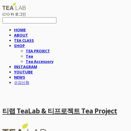
LOG IN
로그인
HOME
ABOUT
TEA CLASS
SHOP
TEA PROJECT
Tea
Tea Accessory
INSTAGRAM
YOUTUBE
NEWS
수강신청
티랩 TeaLab & 티프로젝트 Tea Project