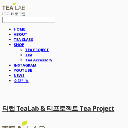
LOG IN
로그인
HOME
ABOUT
TEA CLASS
SHOP
TEA PROJECT
Tea
Tea Accessory
INSTAGRAM
YOUTUBE
NEWS
수강신청
티랩 TeaLab & 티프로젝트 Tea Project