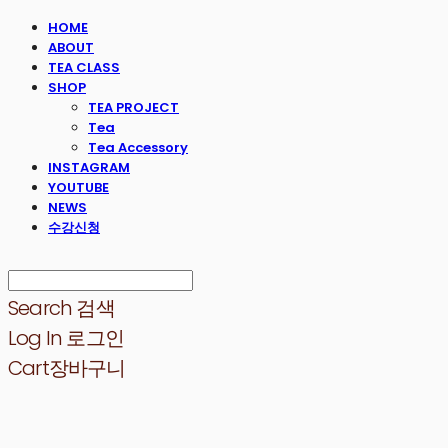
HOME
ABOUT
TEA CLASS
SHOP
TEA PROJECT
Tea
Tea Accessory
INSTAGRAM
YOUTUBE
NEWS
수강신청
Search
검색
Log In
로그인
Cart
장바구니