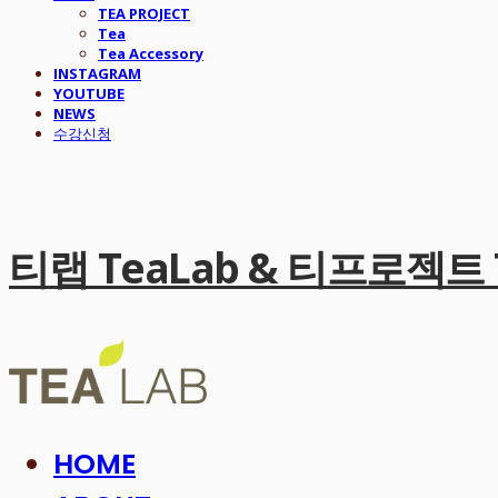
TEA PROJECT
Tea
Tea Accessory
INSTAGRAM
YOUTUBE
NEWS
수강신청
티랩 TeaLab & 티프로젝트 Te
HOME